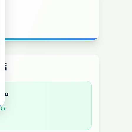
ที่
ถนอม
.th