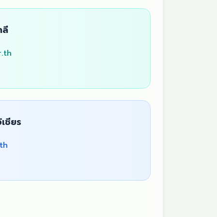
ลี
.th
ิเชียร
.th