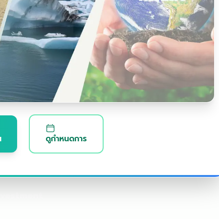
ห้อง
พ
แ
ด
งวัล Climate Action
ห้องประชุมใบไม้
C
ใ
ข
น
ดูกำหนดการ
nvestment