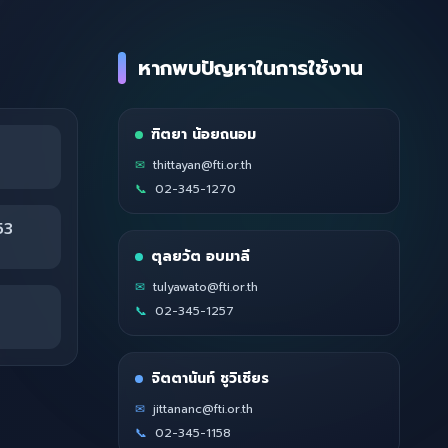
หากพบปัญหาในการใช้งาน
ฑิตยา น้อยถนอม
✉
thittayan@fti.or.th
📞
02-345-1270
53
ตุลยวัต อบมาลี
✉
tulyawato@fti.or.th
📞
02-345-1257
จิตตานันท์ ชูวิเชียร
✉
jittananc@fti.or.th
📞
02-345-1158